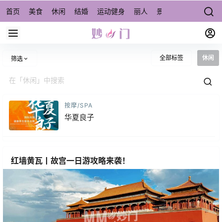
首页
美食
休闲
结婚
运动健身
丽人
景点/周边游
宠物
全部标签
休闲
筛选
按摩/SPA
华夏良子
红墙黄瓦丨故宫一日游攻略来袭！