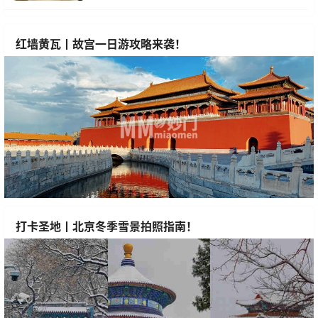
红墙黄瓦丨故宫一日游攻略来袭！
打卡圣地丨北京冬季雪景拍照指南！