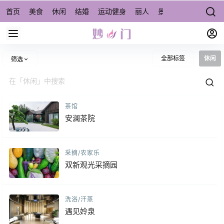
首页
美食
休闲
结婚
运动健身
丽人
景点/周边游
宠物
全部标签
休闲
筛选
茶馆
安澜茶院
采摘/农家乐
双新观光采摘园
洗浴/汗蒸
遇见姈泉