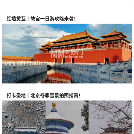
红墙黄瓦丨故宫一日游攻略来袭！
打卡圣地丨北京冬季雪景拍照指南！