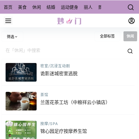
首页
美食
休闲
结婚
运动健身
丽人
景点/周边游
宠物
全部标签
休闲
筛选
密室/沉浸互动剧
诡影迷城密室逃脱
茶馆
兰莲花茶工坊（中粮祥云小镇店）
按摩/SPA
锦心园足疗按摩养生馆