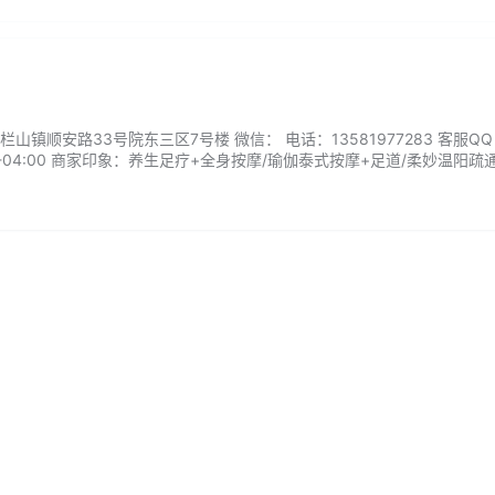
艺术馆
）
镇顺安路33号院东三区7号楼 微信： 电话：13581977283 客服QQ
-04:00 商家印象：养生足疗+全身按摩/瑜伽泰式按摩+足道/柔妙温阳疏