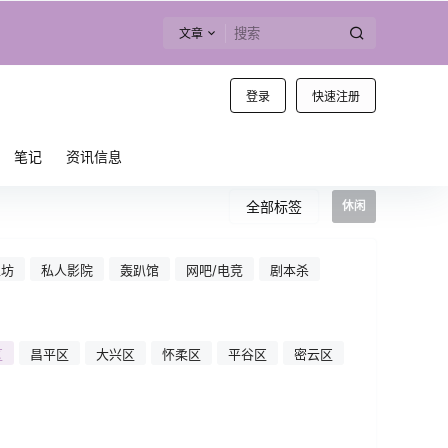
文章
登录
快速注册
笔记
资讯信息
全部标签
休闲
工坊
私人影院
轰趴馆
网吧/电竞
剧本杀
区
昌平区
大兴区
怀柔区
平谷区
密云区