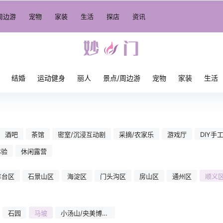
周边游
宠物
家装
生活
探店
资讯
结婚
运动健身
丽人
景点/周边游
宠物
家装
生活
酒吧
茶馆
密室/沉浸互动剧
采摘/农家乐
游戏厅
DIY手
体验
休闲露营
丰台区
石景山区
海淀区
门头沟区
房山区
通州区
顺义
石园
马坡
小汤山/央美博艺