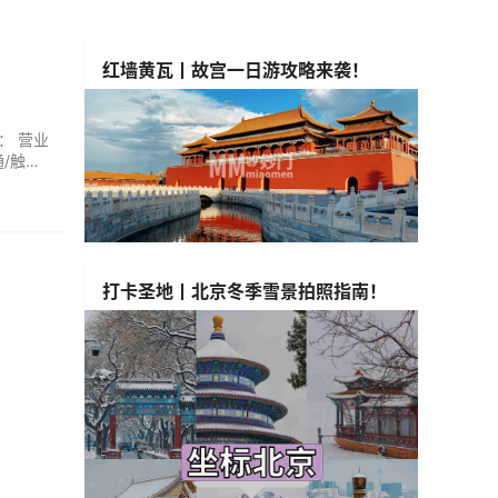
红墙黄瓦丨故宫一日游攻略来袭！
： 营业
通/触感
打卡圣地丨北京冬季雪景拍照指南！