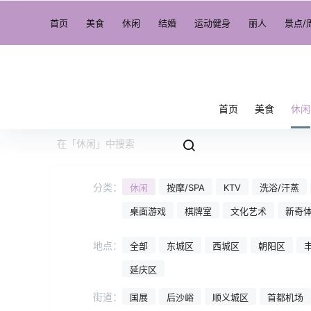
首页
美食
休闲
结婚
运动健身
丽人
景点/
首页
美食
休闲
分类：
休闲
按摩/SPA
KTV
洗浴/汗蒸
桌面游戏
棋牌室
文化艺术
新奇
地点：
全部
东城区
西城区
朝阳区
延庆区
街道：
国展
后沙峪
顺义城区
首都机场