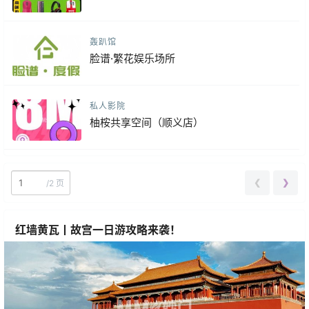
轰趴馆
脸谱·繁花娱乐场所
私人影院
柚桉共享空间（顺义店）
❮
❯
/
2 页
红墙黄瓦丨故宫一日游攻略来袭！