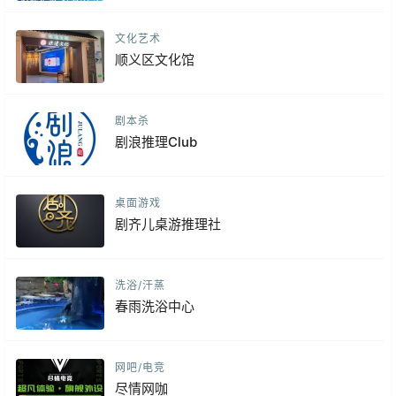
文化艺术
顺义区文化馆
剧本杀
剧浪推理Club
桌面游戏
剧齐儿桌游推理社
洗浴/汗蒸
春雨洗浴中心
网吧/电竞
尽情网咖