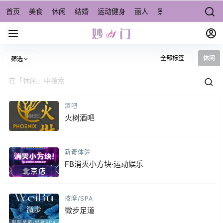
首页
美食
休闲
结婚
运动健身
丽人
景点/周边游
宠物
全部标签
休闲
筛选
酒吧
火树酒吧
新奇体验
FB消灭小方块·运动娱乐
按摩/SPA
微步足道