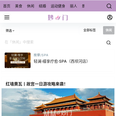
首页
美食
休闲
结婚
运动健身
丽人
景点/周边游
宠物
全部标签
休闲
筛选
按摩/SPA
轻澜·缦享疗愈·SPA（西坝河店）
红墙黄瓦丨故宫一日游攻略来袭！