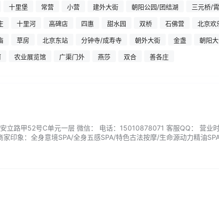
十里堡
常营
小营
建外大街
朝阳公园/团结湖
三元桥/
庄
十里河
高碑店
四惠
甜水园
双桥
石佛营
北京欢
庙
草房
北京东站
分钟寺/成寿寺
朝外大街
金盏
朝阳大
河
农业展览馆
广渠门外
燕莎
双合
善各庄
路甲52号C单元一层 微信： 电话：15010878071 客服QQ： 营业
00 商家印象：全身意境SPA/全身五感SPA/特色古法按摩/生命源动力精油SPA.