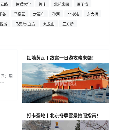
霄云路
传媒大学
管庄
北苑家园
百子湾
乐谷
马泉营
定福庄
孙河
北沙滩
东大桥
悦城
鸟巢/水立方
九龙山
五方桥
红墙黄瓦丨故宫一日游攻略来袭！
时间：周
..
打卡圣地丨北京冬季雪景拍照指南！