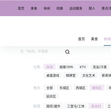
首页
美食
休闲
结婚
运动健身
丽人
景点/
首页
美食
休闲
分类：
休闲
按摩/SPA
KTV
洗浴/汗蒸
桌面游戏
棋牌室
文化艺术
新奇
地点：
全部
东城区
西城区
朝阳区
延庆区
街道：
国贸/建外
三里屯/工体
亚运村
工