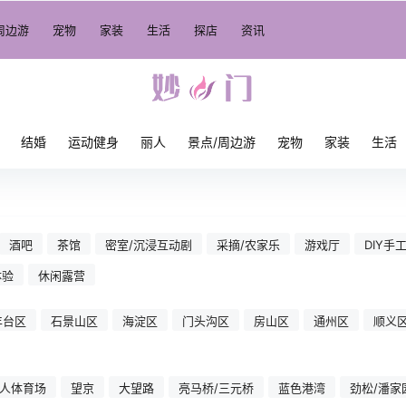
周边游
宠物
家装
生活
探店
资讯
结婚
运动健身
丽人
景点/周边游
宠物
家装
生活
酒吧
茶馆
密室/沉浸互动剧
采摘/农家乐
游戏厅
DIY手
体验
休闲露营
丰台区
石景山区
海淀区
门头沟区
房山区
通州区
顺义
人体育场
望京
大望路
亮马桥/三元桥
蓝色港湾
劲松/潘家