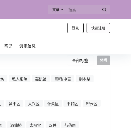
文章
登录
快速注册
笔记
资讯信息
全部标签
休闲
工坊
私人影院
轰趴馆
网吧/电竞
剧本杀
区
昌平区
大兴区
怀柔区
平谷区
密云区
园
酒仙桥
太阳宫
双井
芍药居