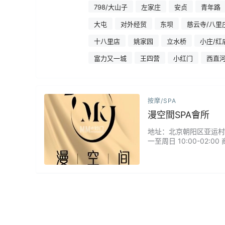
798/大山子
左家庄
安贞
青年路
大屯
对外经贸
东坝
慈云寺/八里
十八里店
姚家园
立水桥
小庄/红
富力又一城
王四营
小红门
西直
按摩/SPA
漫空間SPA會所
地址：北京朝阳区亚运村安立
一至周日 10:00-02: