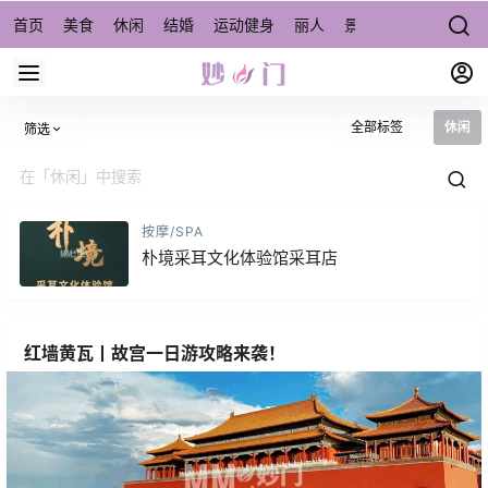
首页
美食
休闲
结婚
运动健身
丽人
景点/周边游
宠物
全部标签
休闲
筛选
按摩/SPA
朴境采耳文化体验馆采耳店
红墙黄瓦丨故宫一日游攻略来袭！