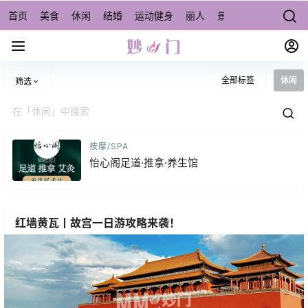
首页
美食
休闲
结婚
运动健身
丽人
景点/周边游
宠物
全部标签
休闲
筛选
按摩/SPA
怡心阁足道·推拿·养生馆
红墙黄瓦丨故宫一日游攻略来袭！