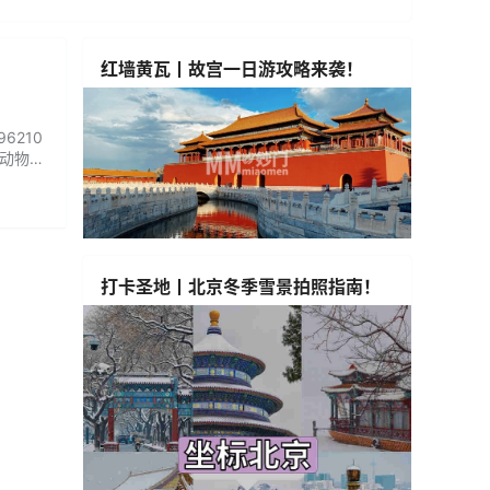
红墙黄瓦丨故宫一日游攻略来袭！
6210
生动物
开放时
打卡圣地丨北京冬季雪景拍照指南！