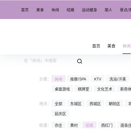
首页
美食
休闲
结婚
运动健身
丽人
景点/
首页
美食
休闲
分类：
休闲
按摩/SPA
KTV
洗浴/汗蒸
桌面游戏
棋牌室
文化艺术
新奇
地点：
全部
东城区
西城区
朝阳区
延庆区
街道：
亦庄
黄村
旧宫
西红门
庞各