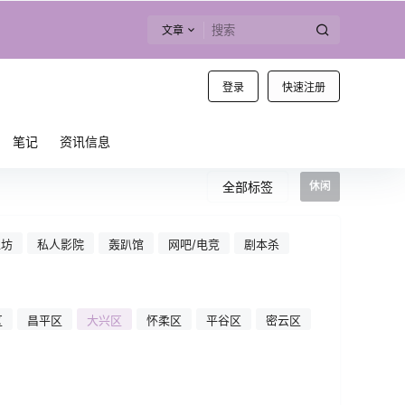
文章
登录
快速注册
笔记
资讯信息
全部标签
休闲
工坊
私人影院
轰趴馆
网吧/电竞
剧本杀
区
昌平区
大兴区
怀柔区
平谷区
密云区