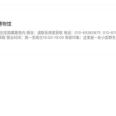
心
博物馆
路麋鹿苑内 微信：请联系商家获取 电话：010-69280675 010-879
获取 营业时间：周一至周日10:00-19:00 商家印象：这里是一处小型野
较水灵，比圈养的动物欢实儿多了。麋鹿苑每周二闭馆，8月31日前每日