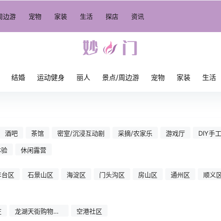
周边游
宠物
家装
生活
探店
资讯
结婚
运动健身
丽人
景点/周边游
宠物
家装
生活
酒吧
茶馆
密室/沉浸互动剧
采摘/农家乐
游戏厅
DIY手
体验
休闲露营
丰台区
石景山区
海淀区
门头沟区
房山区
通州区
顺义
庄
龙湖天街购物中
空港社区