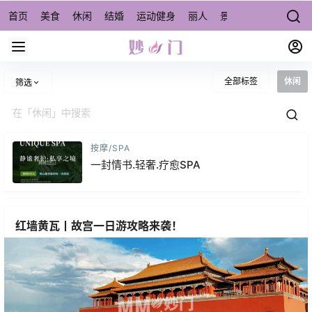
首页
美食
休闲
结婚
运动健身
丽人
景点/周边游
宠物
全部标签
休闲
筛选
按摩/SPA
一封情书.轻奢.疗愈SPA
红墙黄瓦丨故宫一日游攻略来袭！