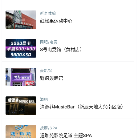
新奇体验
红松果运动中心
网吧/电竞
8号电竞馆（黄村店）
轰趴馆
野疯轰趴馆
酒吧
清源巷MusicBar（新辰天地大兴南区店）
按摩/SPA
遇珈苑影院足道·主题SPA