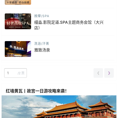
按摩/SPA
缦淼.影院足道.SPA主题商务会馆（大兴
店）
洗浴/汗蒸
雅致汤泉
❮
❯
/
2 页
红墙黄瓦丨故宫一日游攻略来袭！