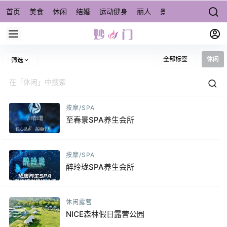
首页
美食
休闲
结婚
运动健身
丽人
景点/周边游
宠物
全部标签
休闲
筛选
按摩/SPA
至春景SPA养生会所
按摩/SPA
醉玲珑SPA养生会所
休闲露营
NICE森林假日露营公园