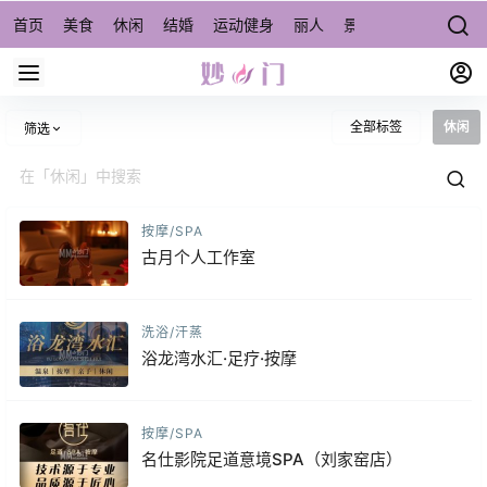
首页
美食
休闲
结婚
运动健身
丽人
景点/周边游
宠物
全部标签
休闲
筛选
按摩/SPA
古月个人工作室
洗浴/汗蒸
浴龙湾水汇·足疗·按摩
按摩/SPA
名仕影院足道意境SPA（刘家窑店）