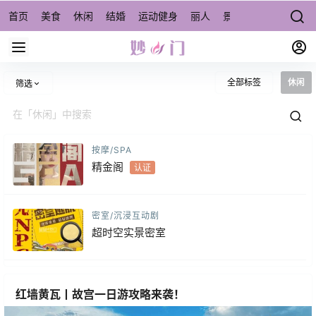
首页
美食
休闲
结婚
运动健身
丽人
景点/周边游
宠物
全部标签
休闲
筛选
按摩/SPA
精金阁
认证
密室/沉浸互动剧
超时空实景密室
红墙黄瓦丨故宫一日游攻略来袭！