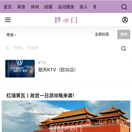
首页
美食
休闲
结婚
运动健身
丽人
景点/周边游
宠物
全部标签
休闲
筛选
KTV
酷秀KTV（欧尚店）
红墙黄瓦丨故宫一日游攻略来袭！