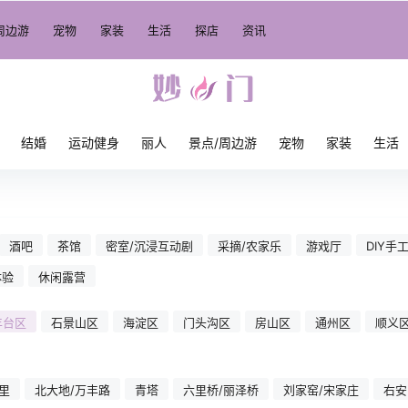
周边游
宠物
家装
生活
探店
资讯
结婚
运动健身
丽人
景点/周边游
宠物
家装
生活
酒吧
茶馆
密室/沉浸互动剧
采摘/农家乐
游戏厅
DIY手
体验
休闲露营
丰台区
石景山区
海淀区
门头沟区
房山区
通州区
顺义
里
北大地/万丰路
青塔
六里桥/丽泽桥
刘家窑/宋家庄
右安