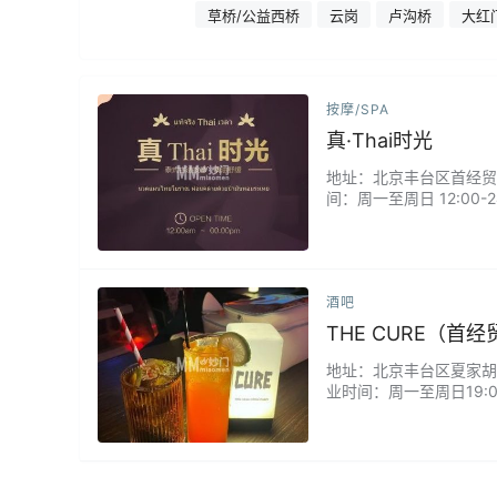
草桥/公益西桥
云岗
卢沟桥
大红
按摩/SPA
真·Thai时光
地址：北京丰台区首经贸北路
间：周一至周日 12:00
放松腿部解压/90分钟全身
酒吧
THE CURE（首
地址：北京丰台区夏家胡同/
业时间：周一至周日19:
处，布置也很好，又酷又温