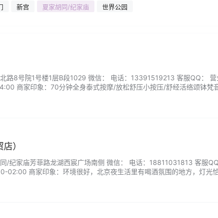
门
新宫
夏家胡同/纪家庙
世界公园
8号院1号楼1层B段1029 微信： 电话：13391519213 客服QQ： 
-24:00 商家印象：70分钟全身泰式按摩/放松舒压小按压/舒经活络颂钵梵
淋巴净排/背部精油SPA舒缓...
经贸店）
纪家庙芳菲路龙湖西宸广场南侧 微信： 电话：18811031813 客服QQ
00-02:00 商家印象：环境很好，北京夜生活里有喝酒氛围的地方，灯光
馨。...