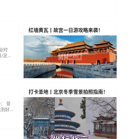
红墙黄瓦丨故宫一日游攻略来袭！
营业时
音/足部
打卡圣地丨北京冬季雪景拍照指南！
： 营
恰到好