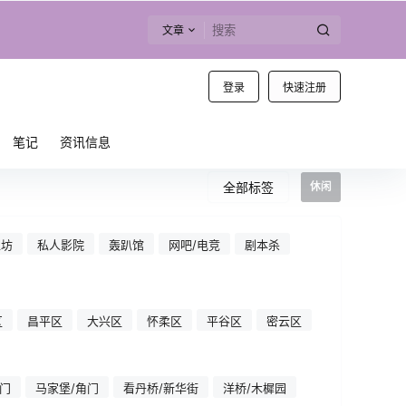
文章
登录
快速注册
笔记
资讯信息
全部标签
休闲
工坊
私人影院
轰趴馆
网吧/电竞
剧本杀
区
昌平区
大兴区
怀柔区
平谷区
密云区
门
马家堡/角门
看丹桥/新华街
洋桥/木樨园