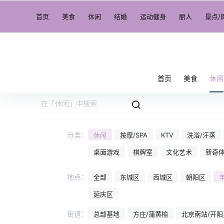
首页
美食
休闲
结婚
运动健身
丽人
景点/
首页
美食
休闲
分类：
休闲
按摩/SPA
KTV
洗浴/汗蒸
桌面游戏
棋牌室
文化艺术
新奇
地点：
全部
东城区
西城区
朝阳区
延庆区
街道：
总部基地
方庄/蒲黄榆
北京南站/开阳