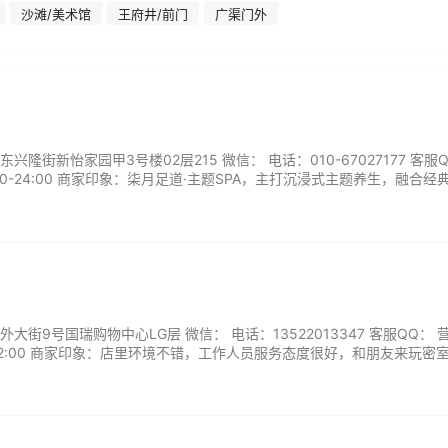
沙滩/美术馆
王府井/前门
广渠门外
隆街新怡家园甲3号楼02层215 微信： 电话：010-67027177 客服Q
00-24:00 商家印象：柒月足道·主题SPA，主打沉浸式主题养生，融合经
放松空间。店内环境雅致静谧，独立包间配备影音与茶歇，用品一客一换、
舒缓肩颈腰背、足底经络，搭配定制精油与主题场景，解压又疗愈。全程….
街9号国瑞购物中心LG层 微信： 电话：13522013347 客服QQ： 
-22:00 商家印象：店里环境不错，工作人员服务态度很好，和朋友来玩密
玩起来也很有意思，机关重重，最重要的是最后还有反转，非常赞！...