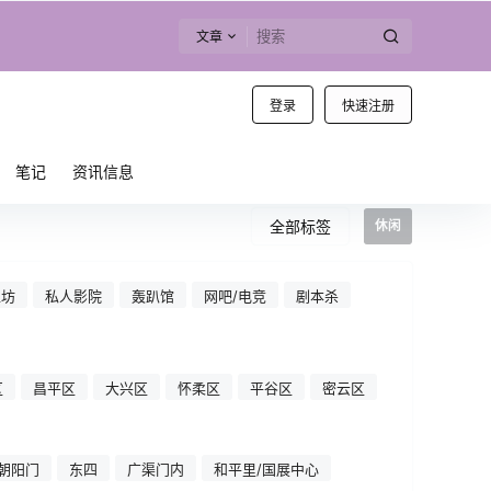
文章
登录
快速注册
笔记
资讯信息
全部标签
休闲
工坊
私人影院
轰趴馆
网吧/电竞
剧本杀
区
昌平区
大兴区
怀柔区
平谷区
密云区
朝阳门
东四
广渠门内
和平里/国展中心