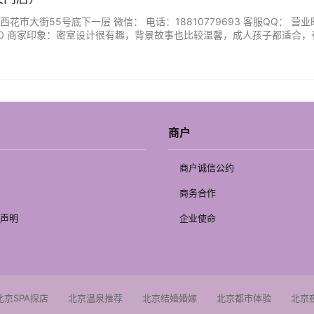
市大街55号底下一层 微信： 电话：18810779693 客服QQ： 营
00:30 商家印象：密室设计很有趣，背景故事也比较温馨，成人孩子都适合
，最后还有小纪念品可以带走，强烈推荐情侣或者亲子来体验这个主题。..
商户
商户诚信公约
商务合作
声明
企业使命
北京SPA探店
北京温泉推荐
北京结婚婚嫁
北京都市体验
北京