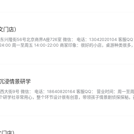
崇文门店）
隆街56号北京商界A座726室 微信： 电话：13042020104 客服QQ
-24:00 周一至周五 14:00-22:00 商家印象：很好的小店，桌游种类很多
合也很有趣，和朋友一起来的，价格适中，环境干净整洁。...
馆沉浸情景研学
街9号 微信： 电话：18640820164 客服QQ： 营业时间：周一至周日
象：这个研学社非常用心，整个环节设计很有创意，带领孩子情景剧侦探探秘。
知识，孩子们之间也有良好的互动。研学活动很多，这个挺正规的，会买
，高质量带娃游览古文化场地。...
文门店）