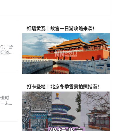
红墙黄瓦丨故宫一日游攻略来袭！
Q： 营
典足道
消毒严
..
打卡圣地丨北京冬季雪景拍照指南！
营业时
室一末日