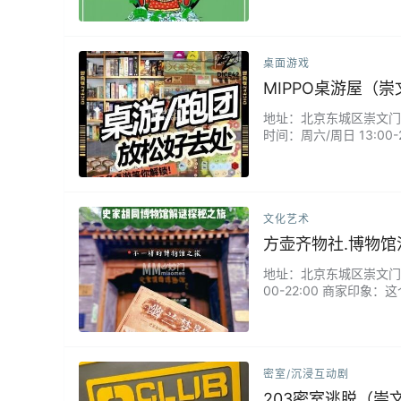
桌面游戏
MIPPO桌游屋（
地址：北京东城区崇文门东兴
时间：周六/周日 13:00
很到位，推荐的桌游很适
文化艺术
方壶齐物社.博物
地址：北京东城区崇文门西大
00-22:00 商家印
过线索引导，学到了很多
险，产品打磨的也很成熟
密室/沉浸互动剧
203密室逃脱（崇