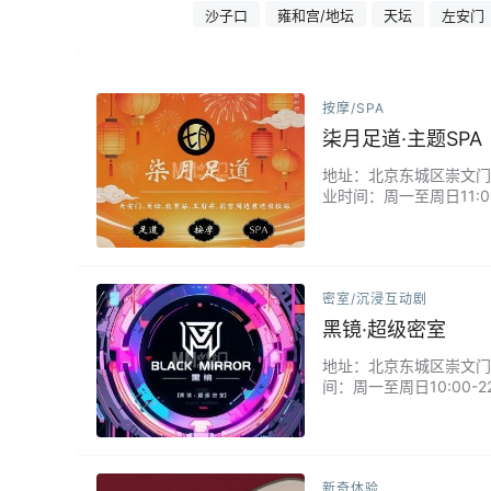
大街
沙子口
雍和宫/地坛
天坛
左安门
按摩/SPA
柒月足道·主题SPA
地址：北京东城区崇文门东兴
业时间：周一至周日11:
与精油SPA，打造私密
格。技师手法专业，精准
密室/沉浸互动剧
黑镜·超级密室
地址：北京东城区崇文门外大
间：周一至周日10:00
乐园，烧脑型，但是新手
新奇体验