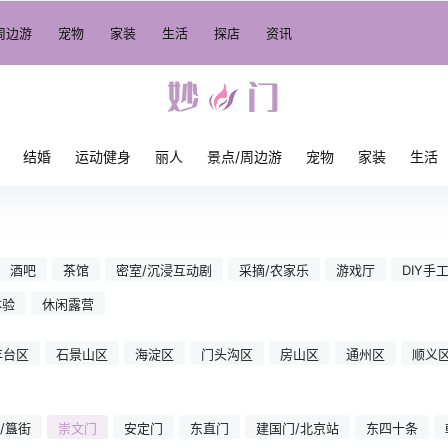
周边游
宠物
家装
生活
探店
资讯
结婚
运动健身
丽人
景点/周边游
宠物
家装
生活
酒吧
茶馆
密室/沉浸互动剧
采摘/农家乐
游戏厅
DIY手
体验
休闲露营
丰台区
石景山区
海淀区
门头沟区
房山区
通州区
顺义
/簋街
崇文门
安定门
东直门
建国门/北京站
东四十条