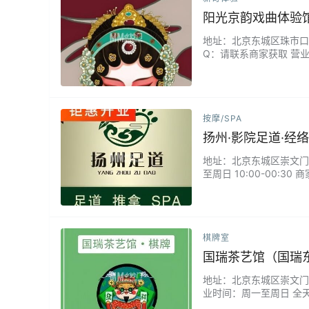
阳光京韵戏曲体验
地址：北京东城区珠市口东大
Q：请联系商家获取 营业
感受国粹的魅力。这里不
试勾画脸谱，甚至穿上戏
中。...
按摩/SPA
扬州·影院足道·经
地址：北京东城区崇文门西花
至周日 10:00-00:
拔罐刮痧二选一/古法泰式/
棋牌室
国瑞茶艺馆（国瑞
地址：北京东城区崇文门国瑞东
业时间：周一至周日 全
不错，没有烟味，老板态