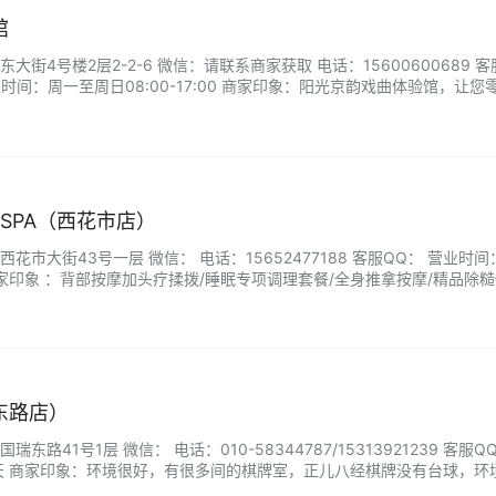
馆
街4号楼2层2-2-6 微信：请联系商家获取 电话：15600600689 客
时间：周一至周日08:00-17:00 商家印象：阳光京韵戏曲体验馆，让您
仅是观赏之地，更是您亲身参与的艺术课堂。专业老师指导您学习经典唱
服体验角色。无论您是戏迷还是初次接触，都能在此沉浸于京剧的声韵与
络SPA（西花市店）
市大街43号一层 微信： 电话：15652477188 客服QQ： 营业时
30 商家印象 ：背部按摩加头疗揉拨/睡眠专项调理套餐/全身推拿按摩/精品除糙
精油.经络专项按摩...
东路店）
路41号1层 微信： 电话：010-58344787/15313921239 客服Q
天 商家印象：环境很好，有很多间的棋牌室，正儿八经棋牌没有台球，环
度也很好，麻将棋牌都还蛮干净的，有筹码可以用，在这里玩的很开心。..