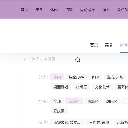
首页
美食
休闲
结婚
运动健身
丽人
景点/
首页
美食
休闲
分类：
休闲
按摩/SPA
KTV
洗浴/汗蒸
桌面游戏
棋牌室
文化艺术
新奇
地点：
全部
东城区
西城区
朝阳区
延庆区
街道：
南锣鼓巷/鼓楼东
王府井/东单
北新桥