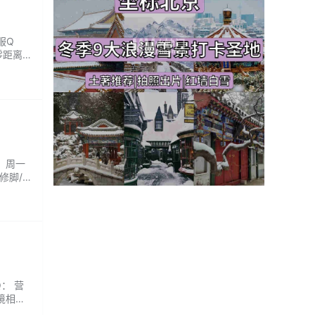
服Q
零距离
段、尝
华美之
间：周一
修脚/
Q： 营
境相当
.