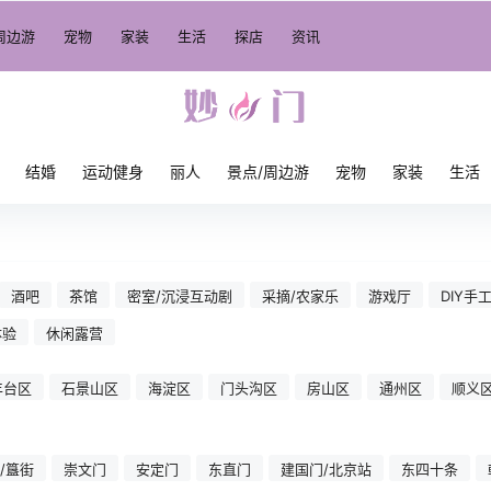
周边游
宠物
家装
生活
探店
资讯
结婚
运动健身
丽人
景点/周边游
宠物
家装
生活
酒吧
茶馆
密室/沉浸互动剧
采摘/农家乐
游戏厅
DIY手
体验
休闲露营
丰台区
石景山区
海淀区
门头沟区
房山区
通州区
顺义
/簋街
崇文门
安定门
东直门
建国门/北京站
东四十条