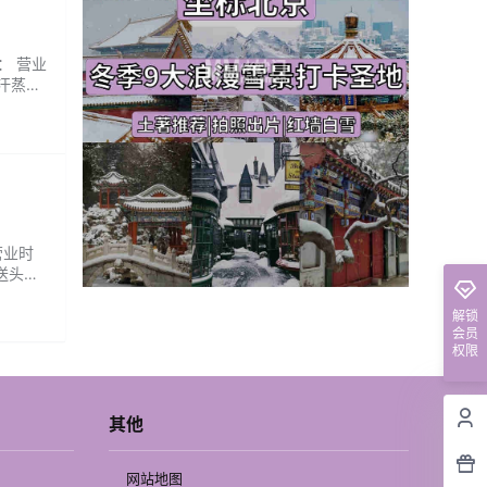
： 营业
汗蒸
营业时
送头
解锁
会员
权限
其他
网站地图