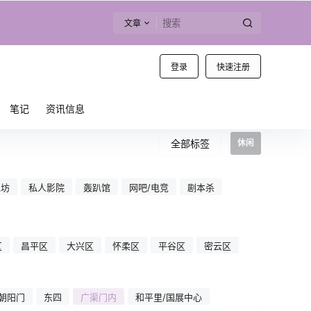
文章
登录
快速注册
笔记
资讯信息
全部标签
休闲
工坊
私人影院
轰趴馆
网吧/电竞
剧本杀
区
昌平区
大兴区
怀柔区
平谷区
密云区
朝阳门
东四
广渠门内
和平里/国展中心