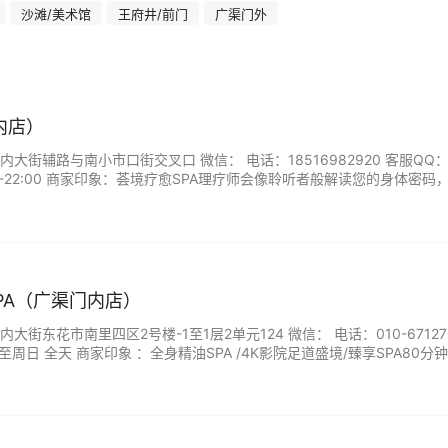
沙滩/美术馆
王府井/前门
广渠门外
内店）
大街辅路与南小市口街交叉口 微信： 电话：18516982920 客服QQ：
0-22:00 商家印象：荟境疗愈SPA理疗师会像聆听者般解读您的身体密码
，温柔唤醒内在能量。来荟境给忙碌生活一个深度的暂停，让身心在静谧
SPA（广渠门内店）
街东花市南里四区2号楼-1至1层2单元124 微信： 电话：010-671270
周日 全天 商家印象 ：全身精油SPA /4K影院足道盛境/臻享SPA80分钟
脚...