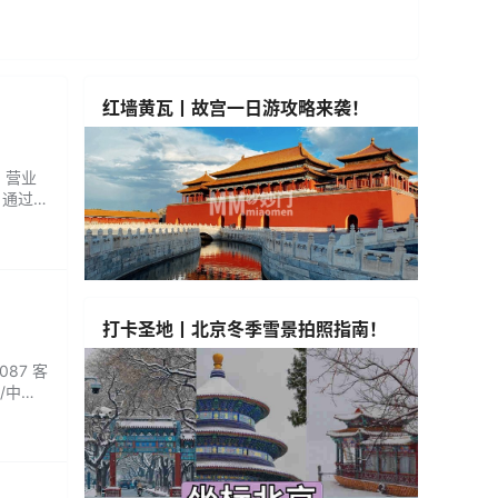
红墙黄瓦丨故宫一日游攻略来袭！
 营业
，通过精
中重获
打卡圣地丨北京冬季雪景拍照指南！
87 客
/中式