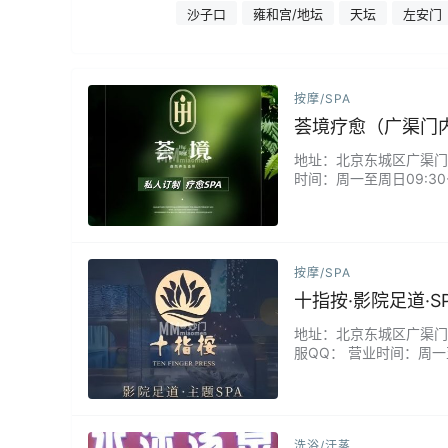
大街
沙子口
雍和宫/地坛
天坛
左安门
按摩/SPA
荟境疗愈（广渠门
地址：北京东城区广渠门内
时间：周一至周日09:3
准的穴位手法与植物精油
平衡与活力。...
按摩/SPA
十指按·影院足道·
地址：北京东城区广渠门内大
服QQ： 营业时间：周一至
舒压按摩/精品采耳/精品修
洗浴/汗蒸