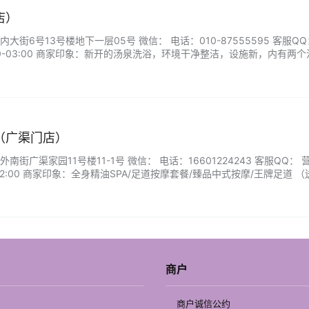
店）
街6号13号楼地下一层05号 微信： 电话：010-87555595 客服QQ
30-03:00 商家印象：新开的汤泉洗浴，环境干净整洁，设施新，内有两个
休息大厅等。总体空间在地下，营业区域面积不大，但是精致舒适的。...
（广渠门店）
街广渠家园11号楼11-1号 微信： 电话：16601224243 客服QQ： 
-02:00 商家印象：全身精油SPA/足道按摩套餐/臻品中式按摩/王牌足道 （
.
商户
商户诚信公约