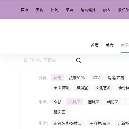
首页
美食
休闲
结婚
运动健身
丽人
景点/
首页
美食
休闲
分类：
休闲
按摩/SPA
KTV
洗浴/汗蒸
桌面游戏
棋牌室
文化艺术
新奇
地点：
全部
东城区
西城区
朝阳区
延庆区
街道：
南锣鼓巷/鼓楼东
王府井/东单
北新桥