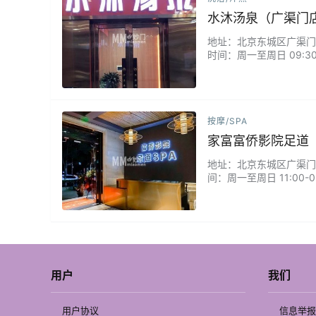
水沐汤泉（广渠门
地址：北京东城区广渠门内大
时间：周一至周日 09:
房、榻榻米书吧休闲区、
按摩/SPA
家富富侨影院足道
地址：北京东城区广渠门外南
间：周一至周日 11:00
疗）/轻奢全身经络SPA..
用户
我们
用户协议
信息举报