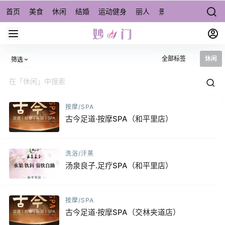
首页
美食
休闲
结婚
运动健身
丽人
景点/周边游
宠物
全部标签
休闲
筛选
按摩/SPA
古今足道·按摩SPA（和平里店）
洗浴/汗蒸
汤泉良子.足疗SPA（和平里店）
按摩/SPA
古今足道·按摩SPA（交林夹道店）