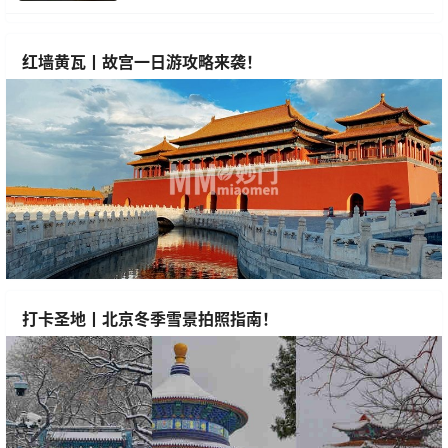
红墙黄瓦丨故宫一日游攻略来袭！
打卡圣地丨北京冬季雪景拍照指南！