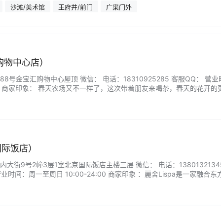
沙滩/美术馆
王府井/前门
广渠门外
购物中心店）
号金宝汇购物中心屋顶 微信： 电话：18310925285 客服QQ： 营
0:00 商家印象： 春天农场又不一样了，这次带着朋友来喝茶，春天的花开的
了一个红香酥梨吃，特别脆也特别甜，很赞的地方。...
京国际饭店）
街9号2幢3层1室北京国际饭店主楼三层 微信： 电话：13801321345/
 营业时间：周一至周日 10:00-24:00 商家印象 ：麗舍Lispa是一家融合
品质SPA空间。环境雅致安宁，灯光柔和、香气宜人，每一个细节都体现
队擅长经络疏通、深层肌肉放松与芳香精油护理，服务过程…...