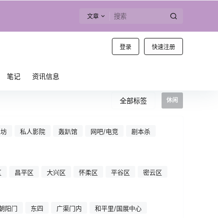
文章
登录
快速注册
笔记
资讯信息
全部标签
休闲
工坊
私人影院
轰趴馆
网吧/电竞
剧本杀
区
昌平区
大兴区
怀柔区
平谷区
密云区
朝阳门
东四
广渠门内
和平里/国展中心