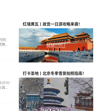
红墙黄瓦丨故宫一日游攻略来袭！
业时间：
更艳
打卡圣地丨北京冬季雪景拍照指南！
010-
东方调理
对放松