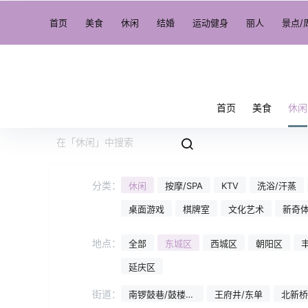
首页
美食
休闲
结婚
运动健身
丽人
景点/
首页
美食
休闲
分类：
休闲
按摩/SPA
KTV
洗浴/汗蒸
桌面游戏
棋牌室
文化艺术
新奇
地点：
全部
东城区
西城区
朝阳区
延庆区
街道：
南锣鼓巷/鼓楼东
王府井/东单
北新桥