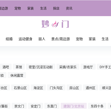
周边游
宠物
家装
生活
探店
资讯
结婚
运动健身
丽人
景点/周边游
宠物
家装
生活
酒吧
茶馆
密室/沉浸互动剧
采摘/农家乐
游戏厅
DIY手
体验
休闲露营
丰台区
石景山区
海淀区
门头沟区
房山区
通州区
顺义
/簋街
崇文门
安定门
东直门
建国门/北京站
东四十条