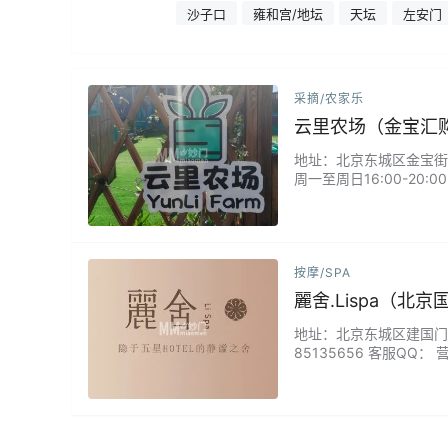
大街
沙子口
雍和宫/地坛
天坛
左安门
采摘/农家乐
云里农场（金宝汇
地址：北京东城区金宝街88
周一至周日16:00-2
了。老板人很好，喝茶给
按摩/SPA
麗舍.Lispa（北
地址：北京东城区建国门内大
85135656 客服QQ：
理念与现代舒缓美学的高
体验的用心。专业技师团