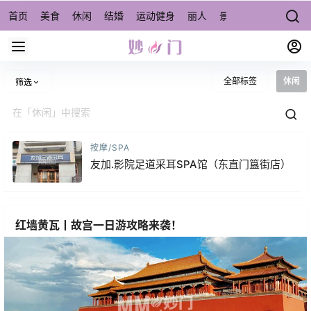
首页
美食
休闲
结婚
运动健身
丽人
景点/周边游
宠物
全部标签
休闲
筛选
按摩/SPA
友加.影院足道采耳SPA馆（东直门簋街店）
红墙黄瓦丨故宫一日游攻略来袭！