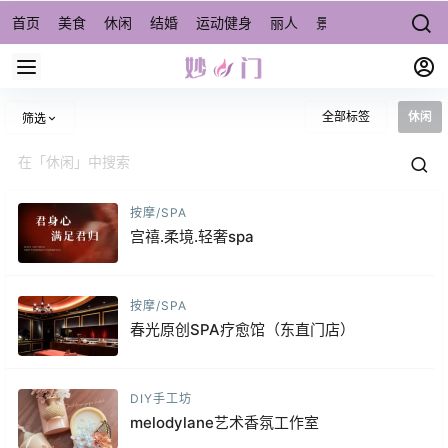
首页
美食
休闲
结婚
运动健身
丽人
景点/周边游
宠物
全部标签
休闲
筛选
按摩/SPA
宫禧.柔境.轻奢spa
按摩/SPA
春光原创SPA疗愈馆（东直门店）
DIY手工坊
melodylane艺术香氛工作室