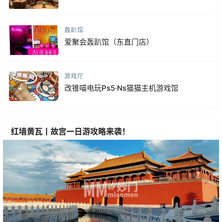
轰趴馆
爱聚会轰趴馆（东直门店）
游戏厅
改锥喵电玩Ps5·Ns猫猫主机游戏馆
红墙黄瓦丨故宫一日游攻略来袭！