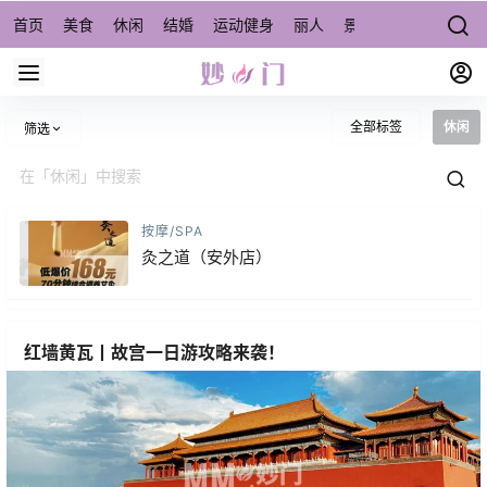
首页
美食
休闲
结婚
运动健身
丽人
景点/周边游
宠物
全部标签
休闲
筛选
按摩/SPA
灸之道（安外店）
红墙黄瓦丨故宫一日游攻略来袭！